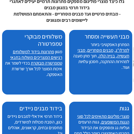
גלו כיצד מוצרי פולינום מספקים פתרונות תרמיים יעילים לאתגרי
בידוד תרמי במגוון מבנים
- מבתים פרטיים ועד מבנים מסחריים - והתאמתם המושלמת
ליישומים רבים ומגוונים
מבני תעשייה ומסחר
משלוחים מבוקרי
טמפרטורה
הפתרון האפקטיבי ביותר
למרלו"ג
,
מבנים מסחריים, מבני
מגוון
פתרונות בידוד למשלוחים
תעשייה, בנייה קלה,
תוך מתן מענה
רגישים המצריכים משלוח בתנאי
למהירות ההתקנה, חסכון עלויות
טמפרטורה מבוקרת
בכדי לשמר את
ועוד.
איכות המוצר לכל אורך שרשרת
האספקה.
גגות
בידוד מבנים ניידים
מוצרי פולינום מתאימים לכל סוגי
בידוד תרמי אידאלי למבנים ניידים
הגגות המשופעים
, גגות הרעפים
כגון, הסבת מכולות למשרדים,
ועליות גג ומספקים את הבידוד
מחסנים ובתים, קראוונים, אוהלים
התרמי האפקטיבי ביותר כולל חסם
וכו'.