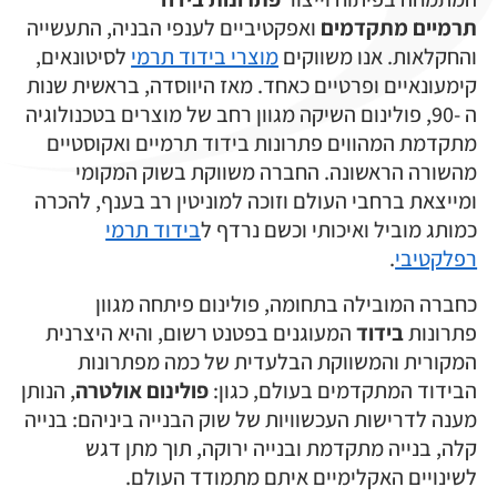
תרמיים
מתקדמים
ואפקטיביים לענפי הבניה, התעשייה
והחקלאות. אנו משווקים
מוצרי בידוד תרמי
לסיטונאים,
קימעונאיים ופרטיים כאחד. מאז היווסדה, בראשית שנות
ה -90, פולינום השיקה מגוון רחב של מוצרים בטכנולוגיה
מתקדמת המהווים פתרונות בידוד תרמיים ואקוסטיים
מהשורה הראשונה. החברה משווקת בשוק המקומי
ומייצאת ברחבי העולם וזוכה למוניטין רב בענף, להכרה
כמותג מוביל ואיכותי וכשם נרדף ל
בידוד תרמי
רפלקטיבי
.
כחברה המובילה בתחומה, פולינום פיתחה מגוון
פתרונות
בידוד
המעוגנים בפטנט רשום, והיא היצרנית
המקורית והמשווקת הבלעדית של כמה מפתרונות
הבידוד המתקדמים בעולם, כגון:
פולינום אולטרה
, הנותן
מענה לדרישות העכשוויות של שוק הבנייה ביניהם: בנייה
קלה, בנייה מתקדמת ובנייה ירוקה, תוך מתן דגש
לשינויים האקלימיים איתם מתמודד העולם.