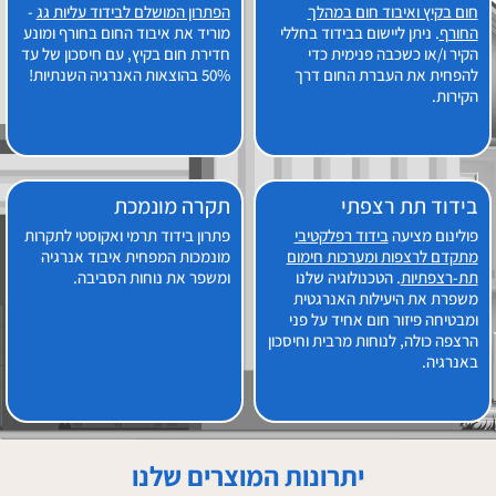
חום בקיץ ואיבוד חום במהלך
הפתרון המושלם לבידוד עליות גג
-
החורף
. ניתן ליישום בבידוד בחללי
מוריד את איבוד החום בחורף ומונע
הקיר ו/או כשכבה פנימית כדי
חדירת חום בקיץ, עם חיסכון של עד
להפחית את העברת החום דרך
50% בהוצאות האנרגיה השנתיות!
הקירות.
בידוד תת רצפתי
תקרה מונמכת
פולינום מציעה
בידוד רפלקטיבי
פתרון בידוד תרמי ואקוסטי לתקרות
מתקדם לרצפות ומערכות חימום
מונמכות המפחית איבוד אנרגיה
תת-רצפתיות
. הטכנולוגיה שלנו
ומשפר את נוחות הסביבה.
משפרת את היעילות האנרגטית
ומבטיחה פיזור חום אחיד על פני
הרצפה כולה, לנוחות מרבית וחיסכון
באנרגיה.
יתרונות המוצרים שלנו